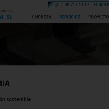
T.
93 712 14 17
M.
608 0
EMPRESA
SERVICIOS
PROYECTO
MIA
ión sostenible