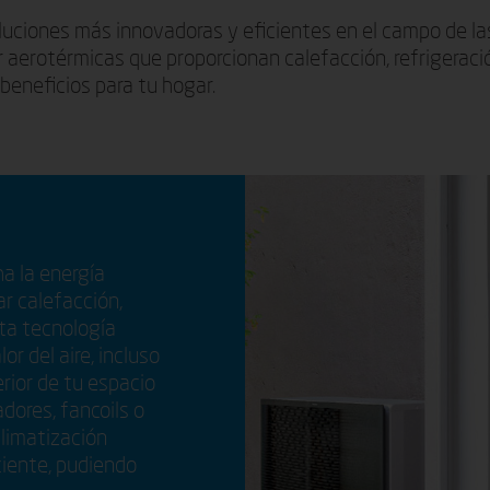
ciones más innovadoras y eficientes en el campo de las
aerotérmicas que proporcionan calefacción, refrigeració
beneficios para tu hogar.
a la energía
ar calefacción,
sta tecnología
or del aire, incluso
erior de tu espacio
dores, fancoils o
limatización
ciente, pudiendo