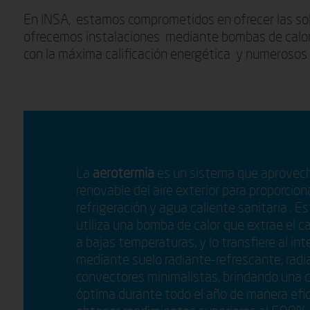
En INSA, estamos comprometidos en ofrecer las solu
ofrecemos instalaciones mediante bombas de calor 
con la máxima calificación energética y numerosos 
La
aerotermia
es un sistema que aprovech
renovable del aire exterior para proporcion
refrigeración y agua caliente sanitaria . E
utiliza una bomba de calor que extrae el cal
a bajas temperaturas, y lo transfiere al int
mediante suelo radiante-refrescante, radia
convectores minimalistas, brindando una c
óptima durante todo el año de manera efi