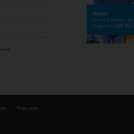
Horario
Lunes a Viernes de
Urgencias
608 00 
a web.
kies
Mapa web